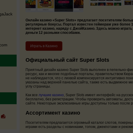
egaJack
Онлайн казино «Super Slots» предлагает посетителям боль
регулярные бонусы. Портал известен геймерам уже более 15 
интернет казино, наряду с ДжойКазино. Здесь можно играть
деньги 12 разными способами.
.com
Играть в Казино
Официальный сайт Super Slots
Приятный дизайн казино Super Slots выполнен в пепельно-фи
ресурс, как и многие подобные порталы, правительством Кюр
не наблюдается, что с лихвой компенсируется интуитивно п
указаны над верхней панелью сайта, также есть выдвижное ме
углу страницы.
Как все
лучшие казино
, Super Slots имеет интерфейс на русск
бесплатно, без регистрации. Чтобы проверить автоматы, дост
сайте. Некоторые эксклюзивные игры доступны только после р
Ассортимент казино
Посетителям предлагается огромный каталог слотов, покерных
играми есть разделы с новинками, топом, джекпотами и реком