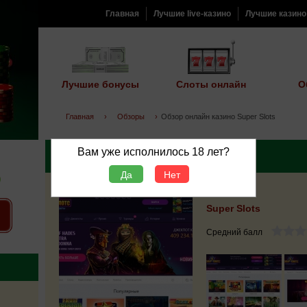
Главная
Лучшие live-казино
Лучшие казино
Лучшие бонусы
Слоты онлайн
О
Главная
›
Обзоры
›
Обзор онлайн казино Super Slots
Вам уже исполнилось 18 лет?
Обзоры
B
Да
Нет
25.07.2016
Super Slots
Средний балл