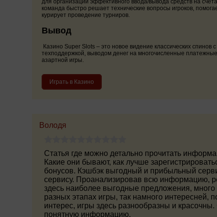
для организации эффективного ввода/вывода средств на счета
команда быстро решает технические вопросы игроков, помогае
курирует проведение турниров.
Вывод
Казино Super Slots – это новое видение классических спинов
техподдержкой, выводом денег на многочисленные платежные
азартной игры.
Играть в Казино
Володя
Статья где можно детально прочитать информа
Какие они бывают, как лучше зарегистрировать
бонусов. Кэшбэк выгодный и прибыльный серви
сервису. Проанализировав всю информацию, реш
здесь наиболее выгодные предложения, много 
разных этапах игры, так намного интересней, 
интерес, игры здесь разнообразны и красочны.
понятную информацию.