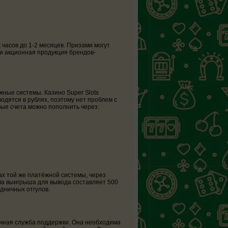
 часов до 1-2 месяцев. Призами могут
 и акционная продукция брендов-
ные системы. Казино Super Slots
дятся в рублях, поэтому нет проблем с
ые счета можно пополнить через:
ах той же платёжной системы, через
ма выигрыша для вывода составляет 500
дничных отгулов.
очная служба поддержки. Она необходима