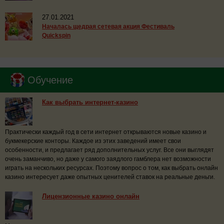
27.01.2021
Началась щедрая сетевая акция Фестиваль
Quickspin
Обучение
Как выбрать интернет-казино
Практически каждый год в сети интернет открываются новые казино и
букмекерские конторы. Каждое из этих заведений имеет свои
особенности, и предлагает ряд дополнительных услуг. Все они выглядят
очень заманчиво, но даже у самого заядлого гамблера нет возможности
играть на нескольких ресурсах. Поэтому вопрос о том, как выбрать онлайн
казино интересует даже опытных ценителей ставок на реальные деньги.
Лицензионные казино онлайн