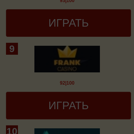
93|100
ИГРАТЬ
9
92|100
ИГРАТЬ
10