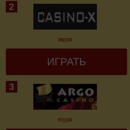
2
98|100
ИГРАТЬ
3
97|100