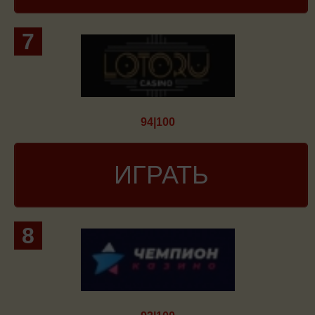
7
94|100
ИГРАТЬ
8