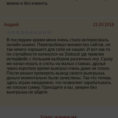
можно и без клиента.
Андрей
21.03.2018
В последнее время меня очень стало интересовать
онлайн казино. Перепробовал множество сайтов, но
так нечего хорошего для себя не нашел. И вот как-то
по случайности наткнулся на Slotozal где привлек
интерфейс с большим выбором различных игр. Сразу
же начал играть в слоты на малых ставках, друзья
через короткое время выиграл очень даже не плохо.
После решил проверить вывод своего выигрыша,
деньги моментально были зачислены. Так что теперь
здесь играю ежедневно, что позволяет зарабатывать
не плохую сумму. Приходите и вы, уверен без
выигрыша не уйдете.
Бонус новичкам: