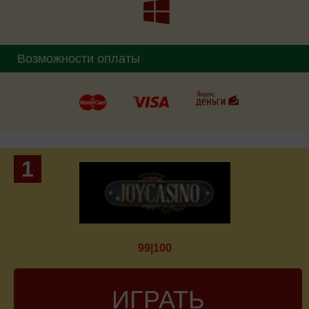
Возможности оплаты
1
99|100
ИГРАТЬ