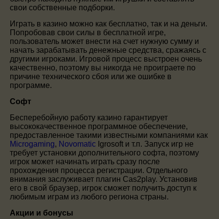
свои собственные подборки.
Играть в казино можно как бесплатно, так и на деньги.
Попробовав свои силы в бесплатной игре,
пользователь может внести на счет нужную сумму и
начать зарабатывать денежные средства, сражаясь с
другими игроками. Игровой процесс выстроен очень
качественно, поэтому вы никогда не проиграете по
причине технического сбоя или же ошибке в
программе.
Софт
Бесперебойную работу казино гарантирует
высококачественное программное обеспечение,
предоставленное такими известными компаниями как
Microgaming
,
Novomatic
Igrosoft и т.п. Запуск игр не
требует установки дополнительного софта, поэтому
игрок может начинать играть сразу после
прохождения процесса регистрации. Отдельного
внимания заслуживает плагин Cas2play. Установив
его в свой браузер, игрок сможет получить доступ к
любимым играм из любого региона страны.
Акции и бонусы