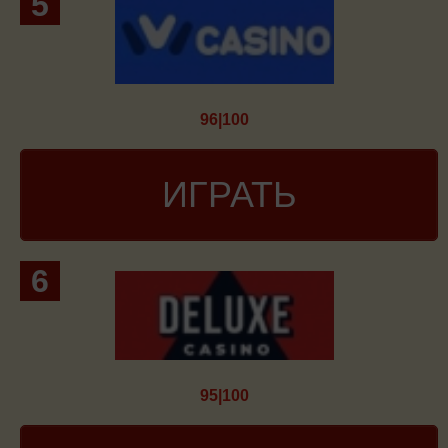
5
96|100
ИГРАТЬ
6
95|100