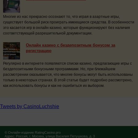
Многие из нас прекрасно осознают то, что играя в азартные игры,
существует большой риск проиграть имеющиеся средства. В особенности
это касается игр в онлайн казино, которые функционируют без наличия
соответствующей разрешительной документации.
Онлайн казино с бездепозитным бонусом за
регистрацию
Регулярно в интернете появляются списки казино, предлагающие игры с
бездепозитными бонусными программами. Но, при ближайшем
рассмотрении оказывается, что многие бонусы могут быть использованы
только в некоторых странах. В этой статье будет подробно рассмотрено,
как использовать бонусы и как не ошибиться их выбором.
Tweets by CasinoLuchshie
© Онлайн-издание RatingCasino.pro
Адрес: Россия, г. Москва, улица Василия Петушкова, д. 3