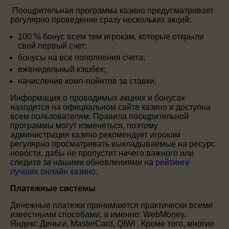
Поощрительная программа казино предусматривает
регулярно проведение сразу нескольких акций:
100 % бонус всем тем игрокам, которые открыли
свой первый счет;
бонусы на все пополнения счета;
еженедельный кэшбек;
начисление комп-пойнтов за ставки.
Информация о проводимых акциях и бонусах
находится на официальном сайте казино и доступна
всем пользователям. Правила поощрительной
программы могут изменяться, поэтому
администрация казино рекомендует игрокам
регулярно просматривать выкладываемые на ресурс
новости, дабы не пропустит ничего важного или
следите за нашими обновлениями на
рейтинге
лучших онлайн казино
.
Платежные системы
Денежные платежи принимаются практически всеми
известными способами, а именно: WebMoney.
Яндекс.Деньги, MasterCard, QIWI . Кроме того, многие