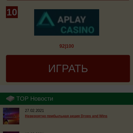
10
92|100
ИГРАТЬ
TOP Новости
27.02.2021
Невероятно прибыльная акция Drops and Wins