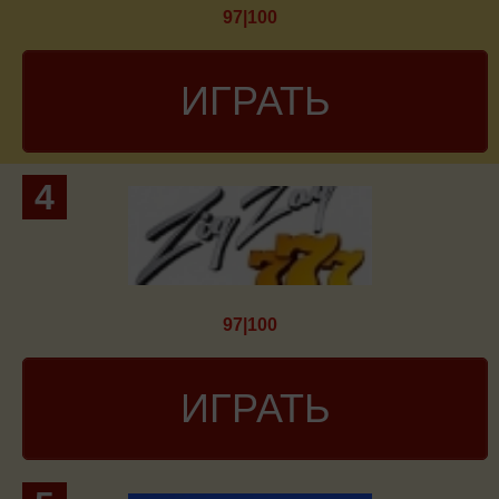
97|100
ИГРАТЬ
4
97|100
ИГРАТЬ